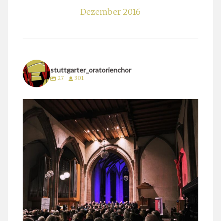
Dezember 2016
stuttgarter_oratorienchor
27
301
stuttgarter_oratorienchor
März 24