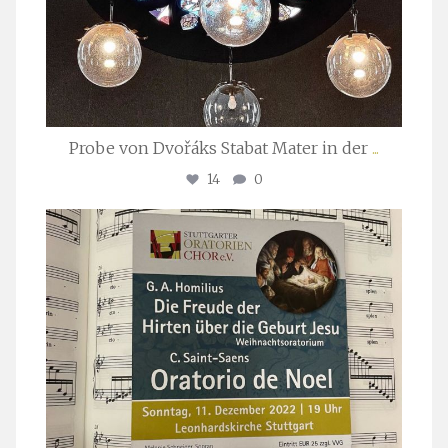
Probe von Dvořáks Stabat Mater in der
...
14
0
stuttgarter_oratorienchor
Nov. 29