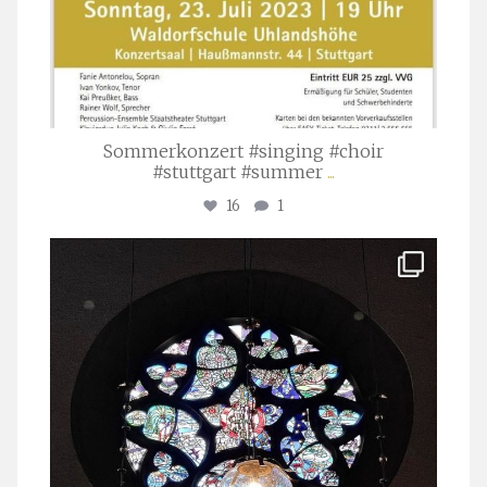
Sommerkonzert #singing #choir
#stuttgart #summer
...
16
1
stuttgarter_oratorienchor
Apr. 1