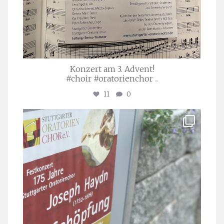
Konzert am 3. Advent!
#choir #oratorienchor
...
11
0
stuttgarter_oratorienchor
Juli 23