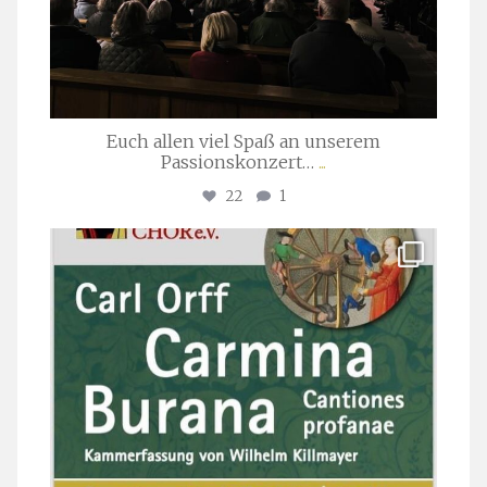
Euch allen viel Spaß an unserem
Passionskonzert…
...
22
1
stuttgarter_oratorienchor
Juli 22