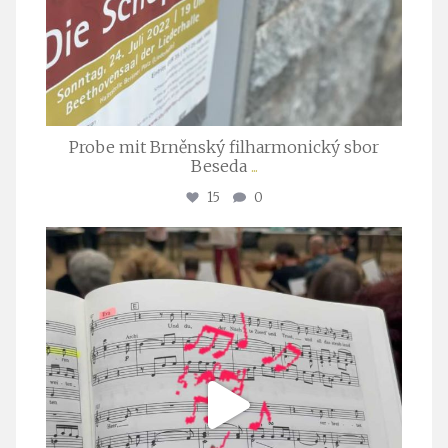
Probe mit Brněnský filharmonický sbor
Beseda
...
15
0
stuttgarter_oratorienchor
Juli 23